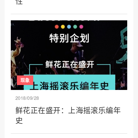
性
现象
2018/09/28
鲜花正在盛开：上海摇滚乐编年
史