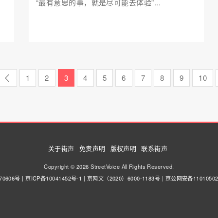
“最有意思的事，就是尽可能去体验”...
1
2
3
4
5
6
7
8
9
10
关于街声
免责声明
版权声明
联系街声
Copyright © 2026 StreetVoice All Rights Reserved.
70606号
|
京ICP备10041452号-1
|
京网文（2020）6000-1183号
|
京公网安备11010502