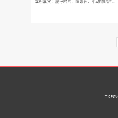
本期嘉宾：屁仔唱片、躁眠夜、小动物唱片...
京ICP证0