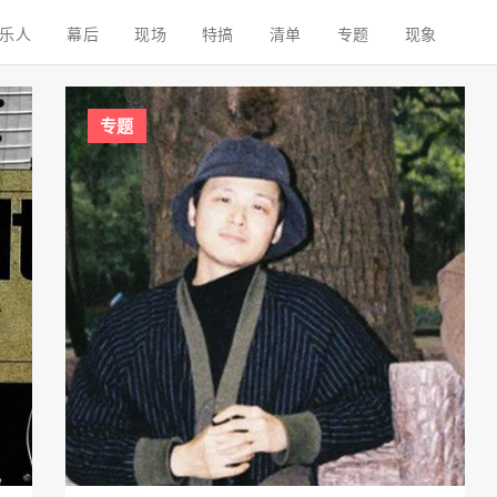
乐人
幕后
现场
特搞
清单
专题
现象
专题