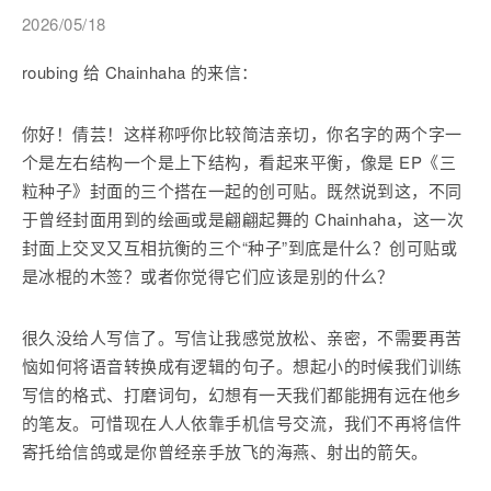
2026/05/18
roubing 给 Chainhaha 的来信：
你好！倩芸！这样称呼你比较简洁亲切，你名字的两个字一
个是左右结构一个是上下结构，看起来平衡，像是 EP《三
粒种子》封面的三个搭在一起的创可贴。既然说到这，不同
于曾经封面用到的绘画或是翩翩起舞的 Chainhaha，这一次
封面上交叉又互相抗衡的三个“种子”到底是什么？创可贴或
是冰棍的木签？或者你觉得它们应该是别的什么？
很久没给人写信了。写信让我感觉放松、亲密，不需要再苦
恼如何将语音转换成有逻辑的句子。想起小的时候我们训练
写信的格式、打磨词句，幻想有一天我们都能拥有远在他乡
的笔友。可惜现在人人依靠手机信号交流，我们不再将信件
寄托给信鸽或是你曾经亲手放飞的海燕、射出的箭矢。