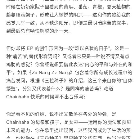
时候在奶奶家院子里看到的黄瓜、番茄、青椒，夏天植物的
藤蔓爬满架子，形成让人愉悦的阴凉——这和你的歌给我的
感觉几乎一致，从不缺少阳光，即便是最阴暗痛苦的叙事，
到最后总有畅快解脱的那一天。
但你却将 EP 的创作形容为一段“难以名状的日子”，这是一
种“痛苦”的替代形容词吗？又或者它只是一种说不清又有点
鸡肋的感觉？你曾经说想要借此表达“内心的平和与外在的和
平”。如果《Za Nang Zz Nang》包含着你所有成长过程中的
痛苦发问，根据《三粒种子》的介绍，这三个来自你的“自体
繁殖”，分别又代表着什么？是同样的痛苦吗？难道
Chainhaha 快乐的时候写不出音乐吗？
你是看不见的纤维、说不出又散落在各处的哑弹，是
Chainhaha 的母亲和孩子，是女巫——运用你的魔法和预见
未来的能力，你在歌里提出疑问，这些疑问成为了生活的预
言。你说你在《三粒种子》里应验了这些东西，你当时说下