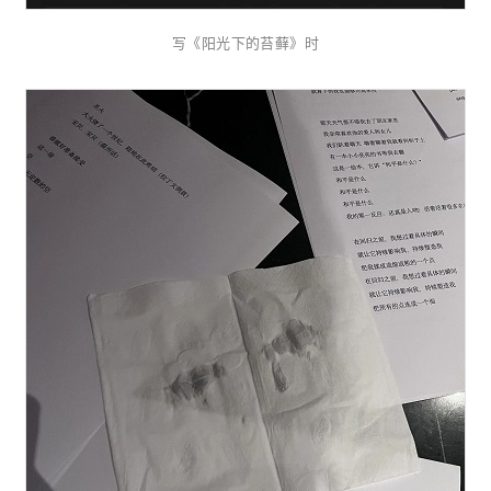
写《阳光下的苔藓》时