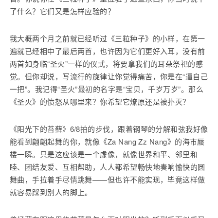
了什么？它们又是怎样应验的？
我大概两个月之前就已经听过《三粒种子》的小样，在第一
遍就已经相中了最后两首，也许因为它们更好入耳，没有前
两首如身临“圣火”一样的仪式，将要拿我们的耳朵祭祀的感
觉。但你却说，写流行的旋律让你觉得痛苦，你是在“逼自己
一把”。我记得“圣火”最初的名字是“宝贝，千岁万岁”。那么
《圣火》的愤怒从哪里来？你希望它燎原还是被扑灭？
《阳光下的苔藓》6/8拍的步伐，跟着钢琴的分解和弦我好像
能看到翩翩起舞的你，就像《Za Nang Zz Nang》的海市蜃
楼一瞬。只是这应该是一个虚像，就像世界和平、邻里和
睦、团结友爱、互相帮助，人人都希望畅快地奏响愉快的圆
舞曲，手拉着手尽情跳舞——但也许不能实现，毕竟这样做
就容易踩到别人的脚上。