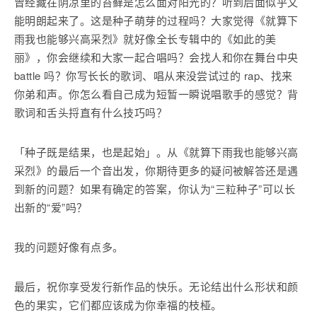
曾经藏在阴凉里的苔藓是怎么面对阳光的？听到后面似乎又
能明朗起来了。这是种子萌芽的过程吗？大家觉得《就算下
雨我也能够兴高采烈》就好像全长专辑中的《如此的美
丽》，你会继续和大家一起合唱吗？会找人和你在舞台中央
battle 吗？你写长长的歌词、唱从来没尝试过的 rap、找来
你弟和声。你怎么看自己成为短暂一瞬说唱歌手的感觉？背
歌词和舌头捋直有什么技巧吗？
「种子既是结果，也是起始」。从《就算下雨我也能够兴高
采烈》的最后一个音出发，你期待更多的疑问被解答还是遇
到新的问题？如果有确定的答案，你认为“三粒种子”可以长
出新的“爱”吗？
我的问题好像有点多。
最后，祝你享受发行新作品的快乐。无论结出什么形状和颜
色的果实，它们都应该成为你幸福的枝桠。