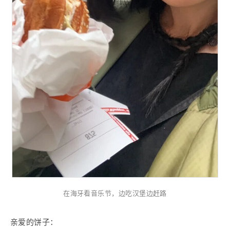
在海牙看音乐节，边吃汉堡边赶路
亲爱的饼子：