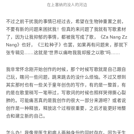
在上塞纳的没人的河边
不过之前干扰我的事情已经过去，希望在生物钟重置之前，
不要有新的问题来困扰我！但真的来问题了我就有写歌素材
了，因为让我抑郁的事情，都被我写成了歌，《Za Nang Zz
Nang》也好，《三粒种子》也罢，如果再有问题来，那就下
张专辑见……这就是“世界以痛吻我我却报之以歌”吗……
我非常怀念刚开始创作的时候，那个时候写歌就是自己跟自
己玩，瞎问一些问题，跳来跳去的没什么烦恼。不过又想到
其实那时也有一些关于童年创伤的写作，有的是一整首，有
的是在歌里稍写一笔带过，写歌词的时候也照样哭得撕心裂
肺的。可能痛苦真的是我创作的很大一部分来源吧？或者说
创作是一种释放，释放这个过程很重要，之后才能更好地整
合和建立新的自己。
怎么办！我像是医生和病人两种身份的同时存在。因为天生