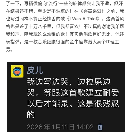
了一下，写稍微偏向“流行”一些的旋律都会让我不适，但好
在结果还不错，至少是不油腻的！在《兴高采烈》之前，我
也写过同样不算正经饶舌的歌《I Was A Thief》，这两首风
格也是差了十万八千里，但我都喜欢！不过真的谢谢我弟帮
我和声，陪我玩这么幼稚的歌！其实他唱歌巨好无比，他还
玩指弹，是一枚音乐细胞很强的金牛座靠谱大高个IT理工
男。