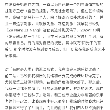
在没有开始创作之前，一直以为自己是一个相当谨慎古板的
规则守卫者（自己的规则，不是社会规则）。但在艺术领域
里，我完全是另外一个人，除了好奇心以外就没别的了，并
且一直追求刺激，喜欢被刺激、制造刺激！我早就已经对
《Za Nang Zz Nang》这套表达感到厌倦了，2024年10月
（发专辑后的一个月），我在日记本的扉页写过几个词，有
的形容自己，有的是对自己的祝愿，其中就有“阳光下的苔
藓”。那个时候没有想到要写成歌，但一切都在我的反应之外
酝酿着。
对「有时是人类」的巡演形式，我在演完三站后就过劲了。
前三站，已经把我积压的情绪和想要完成的表达都做完了，
尤其是第三站深圳那场，在我的角度演得太好了。那之后，
我就一点都不想演了。只想玩新的形式，做新的表达。现在
非常期待「三粒种子」巡演，和三位专业能力非常强的乐手
老师们一起演，比我想象中好玩很多！排练的时候我就已经
幸福地不得了了！而且，而且的而且！我们四人都不抽烟不