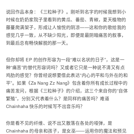
说回作品本身：《三粒种子》。刚听到名字的时候我想到小
时候在奶奶家院子里看到的黄瓜、番茄、青椒，夏天植物的
藤蔓爬满架子，形成让人愉悦的阴凉——这和你的歌给我的
感觉几乎一致，从不缺少阳光，即便是最阴暗痛苦的叙事，
到最后总有畅快解脱的那一天。
但你却将 EP 的创作形容为一段“难以名状的日子”，这是一
种“痛苦”的替代形容词吗？又或者它只是一种说不清又有点
鸡肋的感觉？你曾经说想要借此表达“内心的平和与外在的和
平”。如果《Za Nang Zz Nang》包含着你所有成长过程中的
痛苦发问，根据《三粒种子》的介绍，这三个来自你的“自体
繁殖”，分别又代表着什么？是同样的痛苦吗？难道
Chainhaha 快乐的时候写不出音乐吗？
你是看不见的纤维、说不出又散落在各处的哑弹，是
Chainhaha 的母亲和孩子，是女巫——运用你的魔法和预见