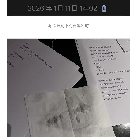
写《阳光下的苔藓》时