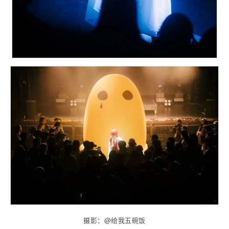
摄影：@给我五碗饭