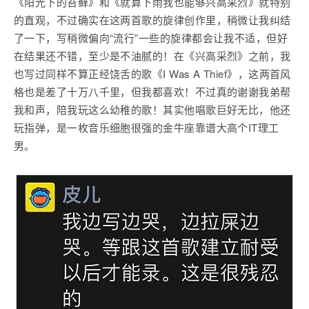
《阳光下的苔藓》和《就算下雨我也能够兴高采烈》就特别
的直观，不过确实在这两首歌的旋律创作里，稍微让我纠结
了一下，写稍微偏向“流行”一些的旋律都会让我不适，但好
在结果还不错，至少是不油腻的！在《兴高采烈》之前，我
也写过同样不算正经饶舌的歌《I Was A Thief》，这两首风
格也是差了十万八千里，但我都喜欢！不过真的谢谢我弟帮
我和声，陪我玩这么幼稚的歌！其实他唱歌巨好无比，他还
玩指弹，是一枚音乐细胞很强的金牛座靠谱大高个IT理工
男。