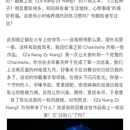
的？翻看之前《Za Nang Zz Nang》 的介绍文本，《三粒种
子》明显要短得多，却同样有着“生活愉快、心想事成”的美
好祝福。这是你小时候养成的回信习惯吗？你都给谁写过
信？
此刻我正躺在火车上给你写——没我想得那么晃，窗外风景
一般，这样有助我思考。我回忆着之前 Chainhaha 的每一张
作品。《Za Nang Zz Nang》第一次让大家听到一个完整的
Chainhaha，你也在去年春天终于完成了第一次巡演。我们
上次再见面的时候是九月，好像关于应对舞台你已经沉稳的
多了，自如的你戴着字母项链，在镜头下闪闪发光。你是一
个守时的人，早睡早起，荤素搭配，密密麻麻的巡演日程没
有让你筋疲力竭，反而让你兴奋、期待、意犹未尽，于是便
有了现在这新的一轮的旅程。对你而言，《Za Nang Zz
Nang》为你带来了什么？你该如何回看这张作品和上一轮巡
演？它“过劲儿”了吗？