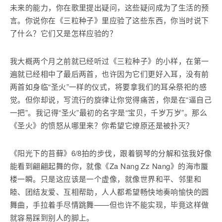
未来的能力，你在歌里提出疑问，这些疑问成为了生活的预
言。你说你在《三粒种子》里应验了这些东西，你当时说下
了什么？它们又是怎样应验的？
我大概两个月之前就已经听过《三粒种子》的小样，在第一
遍就已经相中了最后两首，也许因为它们更好入耳，没有前
两首如身临“圣火”一样的仪式，将要拿我们的耳朵祭祀的感
觉。但你却说，写流行的旋律让你觉得痛苦，你是在“逼自己
一把”。我记得“圣火”最初的名字是“宝贝，千岁万岁”。那么
《圣火》的愤怒从哪里来？你希望它燎原还是被扑灭？
《阳光下的苔藓》6/8拍的步伐，跟着钢琴的分解和弦我好像
能看到翩翩起舞的你，就像《Za Nang Zz Nang》的海市蜃
楼一瞬。只是这应该是一个虚像，就像世界和平、邻里和
睦、团结友爱、互相帮助，人人都希望畅快地奏响愉快的圆
舞曲，手拉着手尽情跳舞——但也许不能实现，毕竟这样做
就容易踩到别人的脚上。