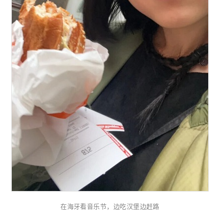
在海牙看音乐节，边吃汉堡边赶路