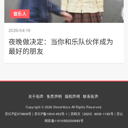
音乐人
2026/04/16
夜晚做决定：当你和乐队伙伴成为
最好的朋友
关于街声
免责声明
版权声明
联系街声
Copyright © 2026 StreetVoice All Rights Reserved.
京ICP证070606号
|
京ICP备10041452号-1
|
京网文（2020）6000-1183号
|
京公
网安备11010502030983号