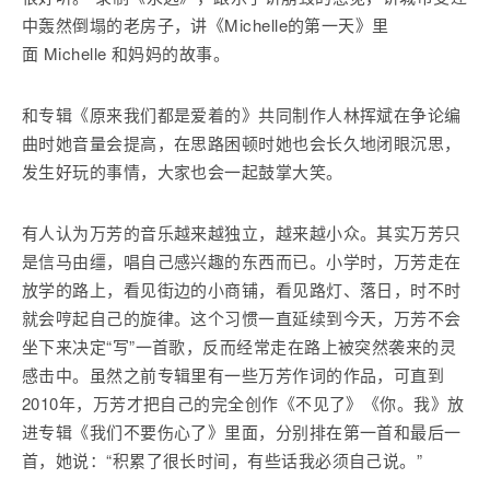
中轰然倒塌的老房子，讲《Michelle的第一天》里
面 Michelle 和妈妈的故事。
和专辑《原来我们都是爱着的》共同制作人林挥斌在争论编
曲时她音量会提高，在思路困顿时她也会长久地闭眼沉思，
发生好玩的事情，大家也会一起鼓掌大笑。
有人认为万芳的音乐越来越独立，越来越小众。其实万芳只
是信马由缰，唱自己感兴趣的东西而已。小学时，万芳走在
放学的路上，看见街边的小商铺，看见路灯、落日，时不时
就会哼起自己的旋律。这个习惯一直延续到今天，万芳不会
坐下来决定“写”一首歌，反而经常走在路上被突然袭来的灵
感击中。虽然之前专辑里有一些万芳作词的作品，可直到
2010年，万芳才把自己的完全创作《不见了》《你。我》放
进专辑《我们不要伤心了》里面，分别排在第一首和最后一
首，她说：“积累了很长时间，有些话我必须自己说。”