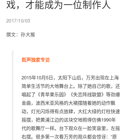
戏，才能成为一位制作人
2017/10/03
撰文：孙大猴
街声独家专访
2015年10月5日，太阳下山后，万芳出现在上海
简单生活节的大地舞台上。除了她自己的歌，还
唱起了《青苹果乐园》《失恋阵线联盟》等劲爆
金曲，波西米亚风格的大裙摆随着她的动作飘
动，灯光闪烁得有点放肆，大红大绿的灯柱快速
摇摆，把黄浦江边的这块空地照得仿佛1990年
代的歌舞厅一样。台下观众在一脸笑容里，左摇
右摆。很多第一次看万芳的观众都会惊讶：“原