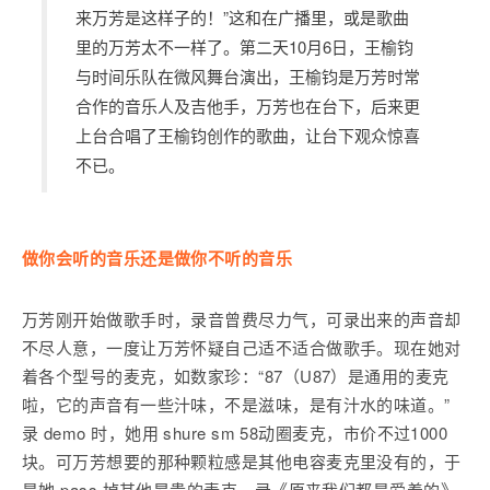
来万芳是这样子的！”这和在广播里，或是歌曲
里的万芳太不一样了。第二天10月6日，王榆钧
与时间乐队在微风舞台演出，王榆钧是万芳时常
合作的音乐人及吉他手，万芳也在台下，后来更
上台合唱了王榆钧创作的歌曲，让台下观众惊喜
不已。
做你会听的音乐还是做你不听的音乐
万芳刚开始做歌手时，录音曾费尽力气，可录出来的声音却
不尽人意，一度让万芳怀疑自己适不适合做歌手。现在她对
着各个型号的麦克，如数家珍：“87（U87）是通用的麦克
啦，它的声音有一些汁味，不是滋味，是有汁水的味道。”
录 demo 时，她用 shure sm 58动圈麦克，市价不过1000
块。可万芳想要的那种颗粒感是其他电容麦克里没有的，于
是她 pass 掉其他昂贵的麦克，录《原来我们都是爱着的》