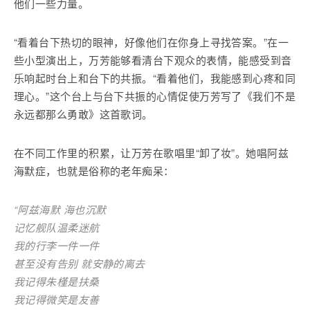
他们一些力量。
“看着台下热切的眼神，好像他们在你身上寻找答案。”在一
些小型演出上，万芳能够看清台下观众的表情，能感受到音
乐响起时台上和台下的共振。“看着他们，我能感到心疼和同
理心。”这个台上与台下共振的心情促使万芳写了《我们不是
永远都那么勇敢》这首歌词。
在不同工作里的积累，让万芳在歌唱里“卸了妆”。她唱阿兹
海默症，也就是俗称的老年痴呆：
“阿兹海默 海也沉默
记忆舰队温柔迷航
我的行李一件一件
甚至没有告别 就安静的离去
我记得朱槿是扶桑
我记得微笑是友善