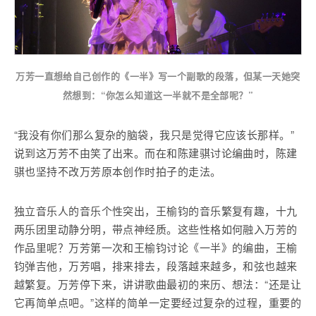
万芳一直想给自己创作的《一半》写一个副歌的段落，但某一天她突
然想到：“你怎么知道这一半就不是全部呢？”
“我没有你们那么复杂的脑袋，我只是觉得它应该长那样。”
说到这万芳不由笑了出来。而在和陈建骐讨论编曲时，陈建
骐也坚持不改万芳原本创作时拍子的走法。
独立音乐人的音乐个性突出，王榆钧的音乐繁复有趣，十九
两乐团里动静分明，带点神经质。这些性格如何融入万芳的
作品里呢？万芳第一次和王榆钧讨论《一半》的编曲，王榆
钧弹吉他，万芳唱，排来排去，段落越来越多，和弦也越来
越繁复。万芳停下来，讲讲歌曲最初的来历、想法：“还是让
它再简单点吧。”这样的简单一定要经过复杂的过程，重要的