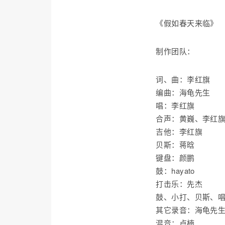
《假如春天来临》
制作团队：
词、曲：李红旗
编曲：海龟先生
唱：李红旗
合声：黄巍、李红
吉他：李红旗
贝斯：蒋晗
键盘：颜鹏
鼓：hayato
打击乐：先杰
鼓、小打、贝斯、
其它录音：海龟先
混音：卢楠