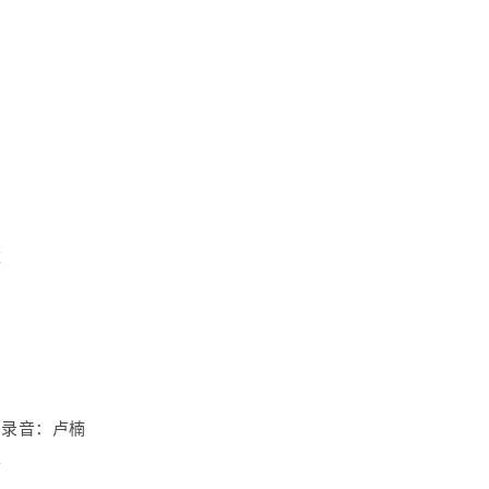
旗
唱录音：卢楠
生