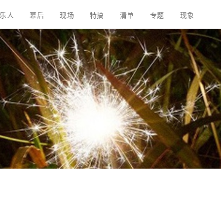
乐人
幕后
现场
特搞
清单
专题
现象