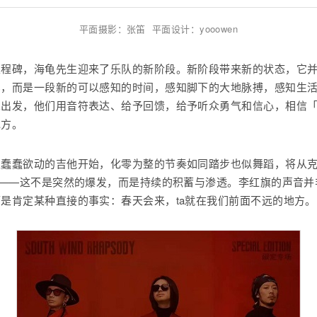
平面摄影：张笛 平面设计：yooowen
里程碑，海龟先生迎来了乐队的新阶段。新阶段带来新的状态，它
浮，而是一段新的可以感知的时间，感知脚下的大地脉搏，感知生
觉出发，他们用音符表达、给予回馈，给予听众勇气和信心，相信
地方。
以蠢蠢欲动的吉他开始，化零为整的节奏如同踏步也似舞蹈，将从
”——这不是突然的爆发，而是持续的积蓄与渗透。李红旗的声音
是肯定某种直接的事实：春天会来，ta就在我们前面不远的地方。